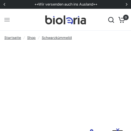
++Wir versenden auch ins Ausland++
0
Startseite
/
Shop
/
Schwarzkümmelöl