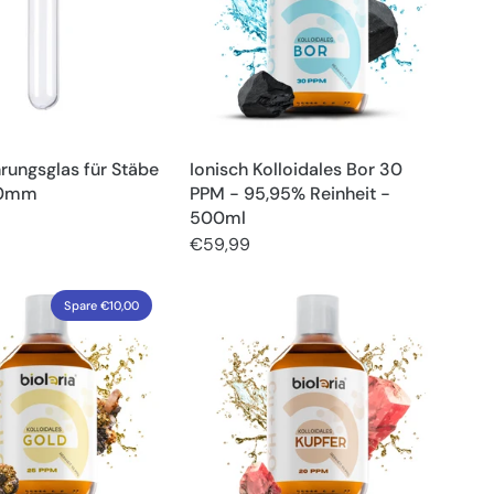
ungsglas für Stäbe
Ionisch Kolloidales Bor 30
20mm
PPM - 95,95% Reinheit -
500ml
€59,99
Spare €10,00