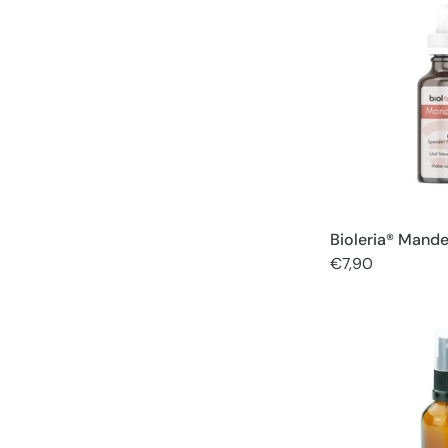
Bioleria® Mand
€7,90