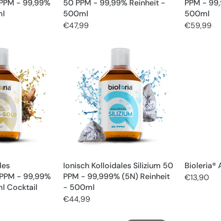
PPM - 99,99%
50 PPM - 99,99% Reinheit -
PPM - 99,
ml
500ml
500ml
€47,99
€59,99
les
Ionisch Kolloidales Silizium 50
Bioleria®
 PPM - 99,99%
PPM - 99,999% (5N) Reinheit
€13,90
l Cocktail
- 500ml
€44,99