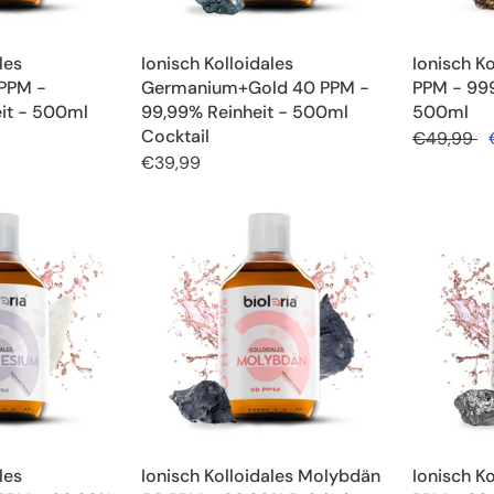
les
Ionisch Kolloidales
Ionisch K
PPM -
Germanium+Gold 40 PPM -
PPM - 999
it - 500ml
99,99% Reinheit - 500ml
500ml
Cocktail
€49,99
€39,99
les
Ionisch Kolloidales Molybdän
Ionisch Ko