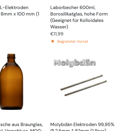
L-Elektroden
Laborbecher 600ml,
 8mm x 100 mm (1
Borosilikatglas, hohe Form
(Geeignet für Kolloidales
Wasser)
€11,99
Begrenzter Vorrat
asche aus Braunglas,
Molybdän Elektroden 99,95%
kl. Verschluss, MDG:
Ø 2,5mm * 82mm (1 Paar)