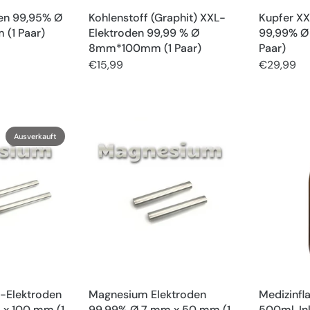
den 99,95% Ø
Kohlenstoff (Graphit) XXL-
Kupfer XX
 (1 Paar)
Elektroden 99,99 % Ø
99,99% Ø
8mm*100mm (1 Paar)
Paar)
€15,99
€29,99
Ausverkauft
-Elektroden
Magnesium Elektroden
Medizinfl
 x 100 mm (1
99,99% Ø 7 mm x 50 mm (1
500ml, In