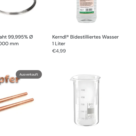
raht 99,995% Ø
Kerndl® Bidestilliertes Wasser
.000 mm
1 Liter
€4,99
Ausverkauft