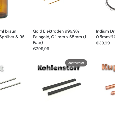
 ml braun
Gold Elektroden 999,9%
Indium D
 Sprüher & 95
Feingold, Ø 1 mm x 55mm (1
0,5mm*1
Paar)
€39,99
€299,99
Ausverkauft