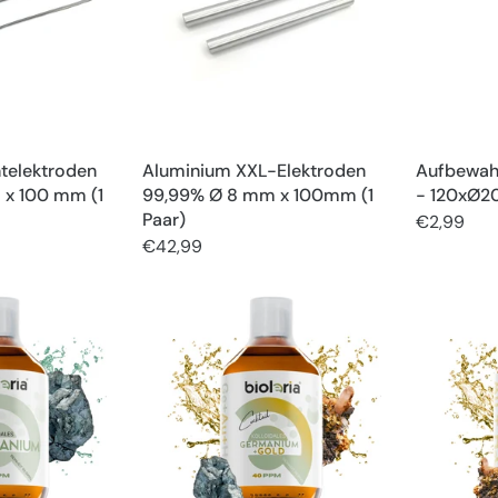
telektroden
Aluminium XXL-Elektroden
Aufbewahr
 x 100 mm (1
99,99% Ø 8 mm x 100mm (1
- 120xØ
Paar)
€2,99
€42,99